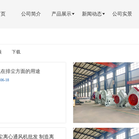
首页
公司简介
产品展示
新闻动态
公司实景
频
下载
机在排尘方面的用途
06-18
型排尘离心通风机批发 制造离