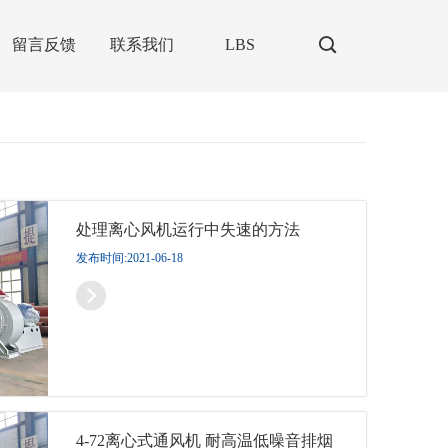
留言反馈
联系我们
LBS
处理离心风机运行中失速的方法
发布时间:2021-06-18
4-72离心式通风机 耐高温低噪音排烟