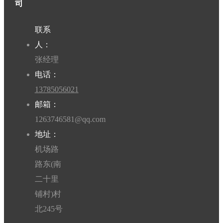
司
联系
人：
张经理
电话：
13785056021
邮箱：
1263746581@qq.com
地址：
机场路
路东(南
二十里
铺村)村
北245号