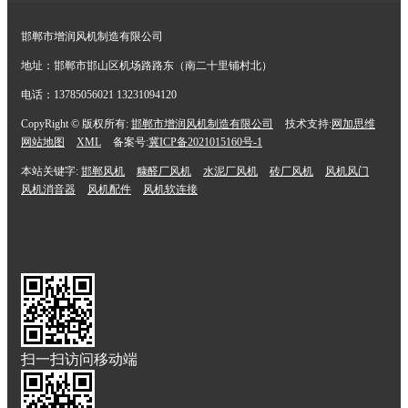
邯郸市增润风机制造有限公司
地址：邯郸市邯山区机场路路东（南二十里铺村北）
电话：13785056021 13231094120
CopyRight © 版权所有:
邯郸市增润风机制造有限公司
技术支持:
网加思维
网站地图
XML
备案号:
冀ICP备2021015160号-1
本站关键字:
邯郸风机
糠醛厂风机
水泥厂风机
砖厂风机
风机风门
风机消音器
风机配件
风机软连接
扫一扫访问移动端