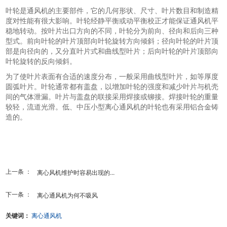
叶轮是通风机的主要部件，它的几何形状、尺寸、叶片数目和制造精
度对性能有很大影响。叶轮经静平衡或动平衡校正才能保证通风机平
稳地转动。按叶片出口方向的不同，叶轮分为前向、径向和后向三种
型式。前向叶轮的叶片顶部向叶轮旋转方向倾斜；径向叶轮的叶片顶
部是向径向的，又分直叶片式和曲线型叶片；后向叶轮的叶片顶部向
叶轮旋转的反向倾斜。
为了使叶片表面有合适的速度分布，一般采用曲线型叶片，如等厚度
圆弧叶片。叶轮通常都有盖盘，以增加叶轮的强度和减少叶片与机壳
间的气体泄漏。叶片与盖盘的联接采用焊接或铆接。焊接叶轮的重量
较轻，流道光滑。低、中压小型离心通风机的叶轮也有采用铝合金铸
造的。
上一条 ：
离心风机维护时容易出现的...
下一条 ：
离心通风机为何不吸风
关键词：
离心通风机