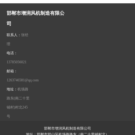
邯郸市增润风机制造有限公
司
联系人：
张经
理
电话：
13785056021
邮箱：
1263746581@qq.com
地址：
机场路
路东(南二十里
铺村)村北245
号
邯郸市增润风机制造有限公司
地址：邯郸市邯山区机场路路东（南二十里铺村北）